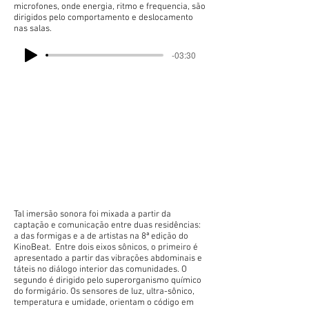
microfones, onde energia, ritmo e frequencia, são
dirigidos pelo comportamento e deslocamento
nas salas.
-03:30
Tal imersão sonora foi mixada a partir da
captação e comunicação entre duas residências:
a das formigas e a de artistas na 8ª edição do
KinoBeat. Entre dois eixos sônicos, o primeiro é
apresentado a partir das vibrações abdominais e
táteis no diálogo interior das comunidades. O
segundo é dirigido pelo superorganismo químico
do formigário. Os sensores de luz, ultra-sônico,
temperatura e umidade, orientam o código em