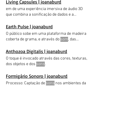
natureza e do mar, a curiosidade é estimulada
Living Capsules | joanaburd
através dos
sons
e vibrações
em de uma experiência imersiva de áudio 3D
que combina a sonificação de dados e a
espacialização do
som
seus componentes
químicos em uma grande quantidade de dados
Earth Pulse | joanaburd
que mais tarde foram traduzidos para o
som
e
O público sobe em uma plataforma de madeira
b) Existe alguma forma de transformar dados
coberta de grama, e através do
som
, das
em
som
de uma forma mais lúdica que facilite a
vibrações graves
tentativa experiência em programação, bem
Anthozoa Digitalis | joanaburd
como permitir o carregamento de áudios
O toque é invocado através das cores, texturas,
prontos (samples) para servirem de
som
Marti
dos objetos e dos
sons
.
Ruiz (Orientador de Pesquisa) Nikolas Gomes
(Consultor de
Som
e Compositor) Ramandeep
Formigário Sonoro | joanaburd
Shergill
Processo: Captação de
sons
nos ambientes da
residência Formigueiro, captação de dados dos
sensores, reprodução
Força i Pell | joanaburd
Dentro dessa interação, o objeto se transforma
em um controlador de
som
baseado em toque,
com a possibilidade
/
1
2