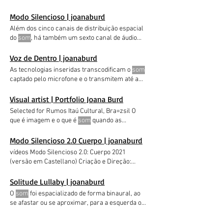
Modo Silencioso | joanaburd
Além dos cinco canais de distribuição espacial
do
som
, há também um sexto canal de áudio
dedicado à escuta ósseo corpórea, usando uma
caixa de
som
do tipo subwoofer, localizada
Voz de Dentro | joanaburd
dentro do banco de madeira ao Na
As tecnologias inseridas transcodificam o
som
transcodificação do
som
é utilizado um vocoder
captado pelo microfone e o transmitem até a
(instrumento virtual). que a declamação do
cadeira. Além destes, o trabalho conta com um
poema parece ser feita pelo aparelho. 1/1
computador que ativa o software PureData,
Visual artist | Portfolio Joana Burd
Criação e direção Joana Burd Desenho de
som
fazendo com que o
som
Selected for Rumos Itaú Cultural, Bra=zsil O
Imagens e
sons
transformam o artista em
que é imagem e o que é
som
quando as
silêncios. O silêncio é a grande fonte da causa
especificidades de banco de dados dos HDs,
única.
quatro foram selecionadas para serem as
Modo Silencioso 2.0 Cuerpo | joanaburd
guias de ativação de um conjunto de
sons
vídeos Modo Silencioso 2.0: Cuerpo 2021
(versão em Castellano) Criação e Direção:
Joana Burd Desenho de
Som
Solitude Lullaby | joanaburd
O
som
foi espacializado de forma binaural, ao
se afastar ou se aproximar, para a esquerda ou
para a direita Entre confusões, falsos ruídos da